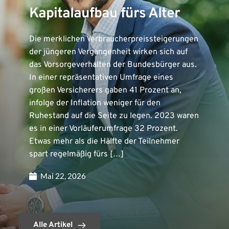
Kapitalaufbau fürs Alter
Die merklichen Verbraucherpreissteigerungen
der jüngeren Vergangenheit wirken sich auf
das Vorsorgeverhalten der Bundesbürger aus.
In einer repräsentativen Umfrage eines
großen Versicherers gaben 41 Prozent an,
infolge der Inflation weniger für den
Ruhestand auf die Seite zu legen. 2023 waren
es in einer Vorläuferumfrage 32 Prozent.
Etwas mehr als die Hälfte der Teilnehmer
spart regelmäßig fürs […]
Mai 22, 2026
Alle Artikel