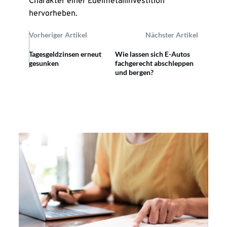
Charakter einer Edelmetallinvestition
hervorheben.
Vorheriger Artikel
Nächster Artikel
Tagesgeldzinsen erneut
Wie lassen sich E-Autos
gesunken
fachgerecht abschleppen
und bergen?