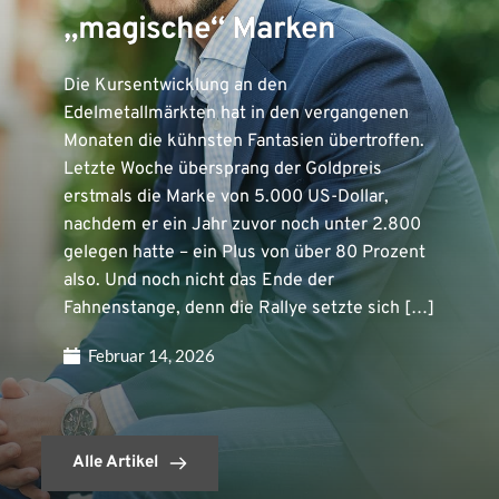
„magische“ Marken
Die Kursentwicklung an den
Edelmetallmärkten hat in den vergangenen
Monaten die kühnsten Fantasien übertroffen.
Letzte Woche übersprang der Goldpreis
erstmals die Marke von 5.000 US-Dollar,
nachdem er ein Jahr zuvor noch unter 2.800
gelegen hatte – ein Plus von über 80 Prozent
also. Und noch nicht das Ende der
Fahnenstange, denn die Rallye setzte sich […]
Februar 14, 2026
Alle Artikel