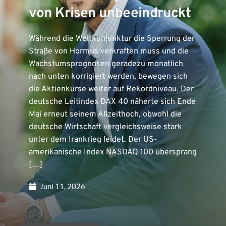
von Krisen unbeeindruckt
Während die Weltkonjunktur die Sperrung der
Straße von Hormus verkraften muss und die
Wachstumsprognosen geradezu monatlich
nach unten korrigiert werden, bewegen sich
die Aktienkurse weiter auf Rekordniveau. Der
deutsche Leitindex DAX 40 näherte sich Ende
Mai erneut seinem Allzeithoch, obwohl die
deutsche Wirtschaft vergleichsweise stark
unter dem Irankrieg leidet. Der US-
amerikanische Index NASDAQ 100 übersprang
[…]
Juni 11, 2026