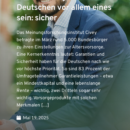
Deutschen vor allem eines
sein: sicher
Das Meinungsforschungsinstitut Civey
befragte im März rund 5.000 Bundesbürger
zu ihren Einstellungen zur Altersvorsorge.
Eine Kernerkenntnis lautet: Garantien und
Sicherheit haben für die Deutschen nach wie
vor höchste Priorität. So sind 83 Prozent der
Umfrageteilnehmer Garantieleistungen – etwa
ein Mindestkapital und eine lebenslange
Rente – wichtig, zwei Dritteln sogar sehr
wichtig. Vorsorgeprodukte mit solchen
Merkmalen […]
Mai 19, 2025